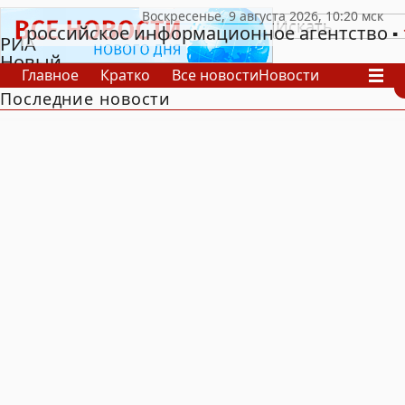
российское информационное агентство
РИА
Новый
Главное
Кратко
Все новости
Новости
День
Последние новости
В России
В мире
Видео
Спецпроекты
Проекты
Архив