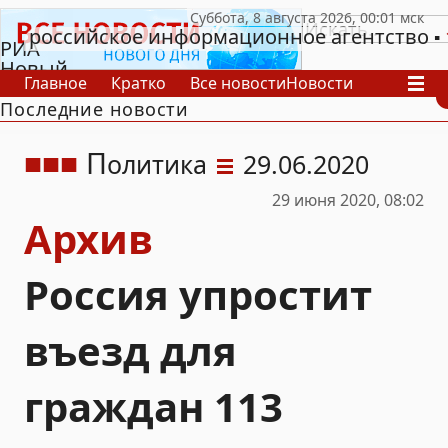
российское информационное агентство
РИА
Новый
Главное
Кратко
Все новости
Новости
День
Последние новости
В России
В мире
Видео
Спецпроекты
Проекты
Архив
П
олитика
29.06.2020
29 июня 2020, 08:02
Архив
Россия упростит
въезд для
граждан 113