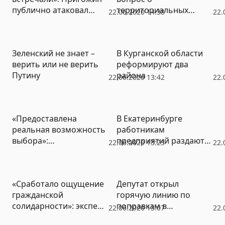
публично атаковал
территориальных
22.06.2020 14:38
22.
Шнурова
претензиях России
Зеленский не знает –
В Курганской области
верить или не верить
реформируют два
Путину
района
22.06.2020 13:42
22.
«Предоставлена
В Екатеринбурге
реальная возможность
работникам
выбора»:
предприятий раздают
22.06.2020 13:23
22.
международные
направления на
наблюдатели оценили
голосование по
избирательную
Конституции
«Сработало ощущение
Депутат открыл
кампанию в Сербии
гражданской
горячую линию по
солидарности»: эксперт
поправкам в
22.06.2020 13:07
22.
объяснил причины
Конституцию и обходит