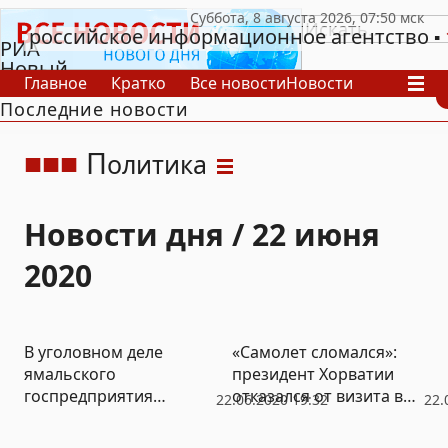
российское информационное агентство
РИА
Новый
Главное
Кратко
Все новости
Новости
День
Последние новости
В России
В мире
Видео
Спецпроекты
Проекты
Архив
П
олитика
Новости дня / 22 июня
2020
В уголовном деле
«Самолет сломался»:
ямальского
президент Хорватии
госпредприятия
отказался от визита в
22.06.2020 19:32
22.
замешан
Москву на парад
«Ямалкоммунэнерго»
Победы