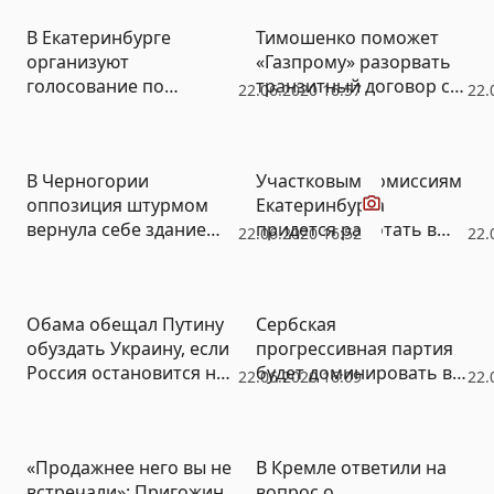
В Екатеринбурге
Тимошенко поможет
организуют
«Газпрому» разорвать
голосование по
транзитный договор с
22.06.2020 16:57
22.
Конституции в 600
Украиной
дворах
Видео
В Черногории
Участковым комиссиям
оппозиция штурмом
Екатеринбурга
вернула себе здание
придется работать в
22.06.2020 16:52
22.
администрации города
дождь на улицах
Будвы
Обама обещал Путину
Сербская
обуздать Украину, если
прогрессивная партия
Россия остановится на
будет доминировать в
22.06.2020 16:09
22.
Крыме – Болтон
парламенте Воеводины
«Продажнее него вы не
В Кремле ответили на
встречали»: Пригожин
вопрос о