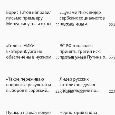
убедительной победы
дворы, чтобы
партии Вучича на
объяснить смысл
Борис Титов направил
«Цунами №2»: лидер
выборах в Сербии
изменений
письмо премьеру
сербских социалистов
Мишустину о льготных
оценил итоги
22.06.2020 12:56
22.
кредитах для
парламентских
предпринимателей
выборов
«Голос»: УИКи
ВС РФ отказался
Екатеринбурга не
принять третий иск
обеспечены в нужном
против указа Путина о
22.06.2020 12:30
22.
объеме масками и
голосовании 1 июля
средствами
дезинфекции
«Такое переживаю
Лидер русских
впервые»: результаты
католиков сделал
выборов в сербский
спецзаявление по
22.06.2020 11:53
22.
парламент оказались
поправкам в
беспрецедентными
Конституцию
Пушков назвал новую
Черногория снова