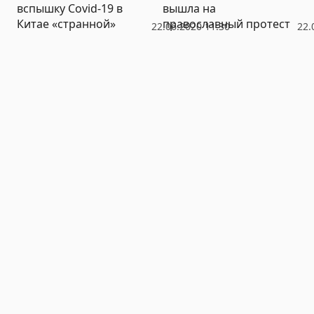
вспышку Covid-19 в
вышла на
Китае «странной»
православный протест
22.06.2020 11:30
22.