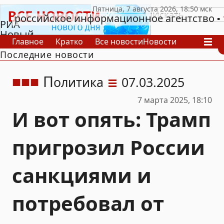
российское информационное агентство
РИА
Новый
Главное
Кратко
Все новости
Новости
День
Последние новости
В России
В мире
Видео
Спецпроекты
Проекты
Архив
П
олитика
07.03.2025
7 марта 2025, 18:10
И вот опять: Трамп
пригрозил России
санкциями и
потребовал от