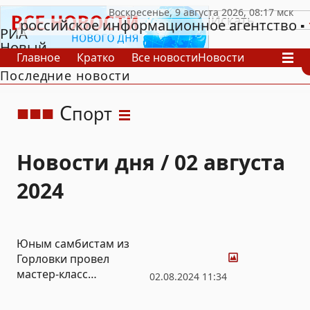
российское информационное агентство
РИА
Новый
Главное
Кратко
Все новости
Новости
День
Последние новости
В России
В мире
Видео
Спецпроекты
Проекты
Архив
С
порт
Новости дня / 02 августа
2024
Фото
Юным самбистам из
Горловки провел
мастер-класс
02.08.2024 11:34
двукратный чемпион
мира