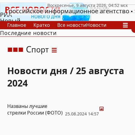
российское информационное агентство
РИА
Новый
Главное
Кратко
Все новости
Новости
День
Последние новости
В России
В мире
Видео
Спецпроекты
Проекты
Архив
С
порт
Новости дня / 25 августа
2024
Фото
Названы лучшие
стрелки России (ФОТО)
25.08.2024 14:57