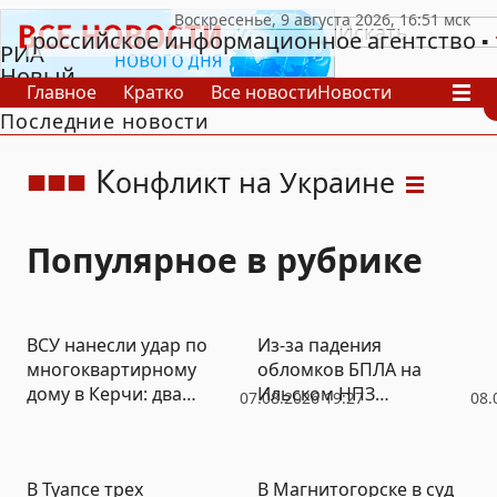
российское информационное агентство
РИА
Новый
Главное
Кратко
Все новости
Новости
День
Последние новости
В России
В мире
Видео
Спецпроекты
Проекты
Архив
К
онфликт на Украине
Популярное в рубрике
ВСУ нанесли удар по
Из-за падения
многоквартирному
обломков БПЛА на
дому в Керчи: два
Ильском НПЗ
07.08.2026 19:27
08.
мирных жителя
произошел пожар:
погибли
пострадали шестеро
человек
В Туапсе трех
В Магнитогорске в суд