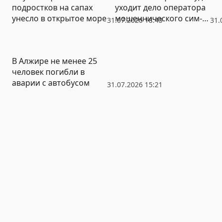
подростков на сапах
уходит дело оператора
унесло в открытое море
мошеннического сим-
31.07.2026 18:43
31.
бокса
В Алжире не менее 25
человек погибли в
аварии с автобусом
31.07.2026 15:21