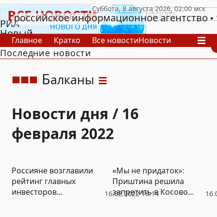
российское информационное агентство
РИА
Новый
Главное
Кратко
Все новости
Новости
День
Последние новости
В России
В мире
Видео
Спецпроекты
Проекты
Архив
Б
алканы
Новости дня / 16
февраля 2022
Россияне возглавили
«Мы не придаток»:
рейтинг главных
Приштина решила
инвесторов
запретить в Косово
16.02.2022 16:14
16.
Черногории
выборы президента и
парламента Сербии