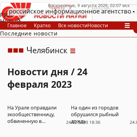
российское информационное агентство
РИА
Новый
Главное
Кратко
Все новости
Новости
День
Последние новости
В России
В мире
Видео
Спецпроекты
Проекты
Архив
Ч
елябинск
Новости дня / 24
февраля 2023
На Урале оправдали
На один из городов
экообщественницу,
обрушился рыбный
обвиненную в
дождь
24.02.2023 18:36
24.
покушении на
мошенничество