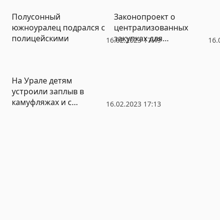
Полусонный
Законопроект о
южноуралец подрался с
централизованных
полицейскими
закупках для
16.02.2023 17:49
16.
капремонта жилья
принят в первом
чтении
На Урале детям
устроили заплыв в
камуфляжах и с
16.02.2023 17:13
автоматами