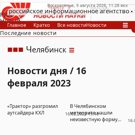
российское информационное агентство
РИА
Новый
Главное
Кратко
Все новости
Новости
День
Последние новости
В России
В мире
Видео
Спецпроекты
Проекты
Архив
Ч
елябинск
Новости дня / 16
февраля 2023
«Трактор» разгромил
В Челябинском
аутсайдера КХЛ
метеорите нашли
16.02.2023 19:48
неизвестную форму
16.
углерода