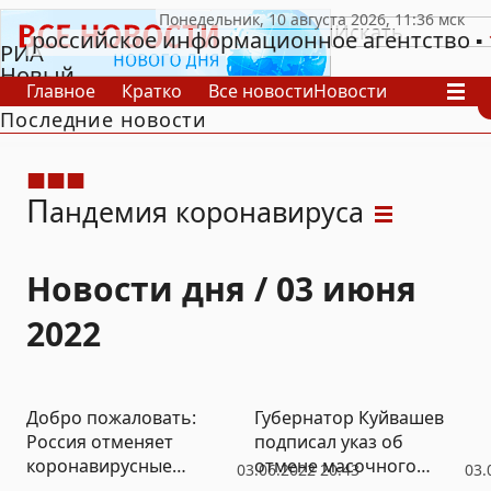
российское информационное агентство
РИА
Новый
Главное
Кратко
Все новости
Новости
День
Последние новости
В России
В мире
Видео
Спецпроекты
Проекты
Архив
П
андемия коронавируса
Новости дня / 03 июня
2022
Добро пожаловать:
Губернатор Куйвашев
Россия отменяет
подписал указ об
коронавирусные
отмене масочного
03.06.2022 20:43
03.
ограничения для
режима (ДОКУМЕНТ)