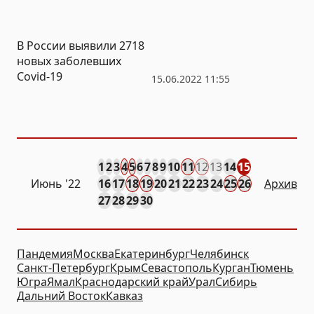
ноября
В России выявили 2718
новых заболевших
Covid-19
15.06.2022 11:55
1
2
3
4
5
6
7
8
9
10
11
12
13
14
15
Июнь '22
16
17
18
19
20
21
22
23
24
25
26
Архив
27
28
29
30
Пандемия
Москва
Екатеринбург
Челябинск
Санкт-Петербург
Крым
Севастополь
Курган
Тюмень
Югра
Ямал
Краснодарский край
Урал
Сибирь
Дальний Восток
Кавказ