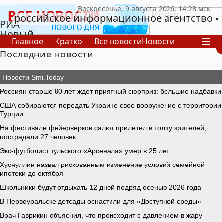
российское информационное агентство
РИА
Новый
Главное
Кратко
Все новости
Новости
День
Последние новости
В России
В мире
Видео
Спецпроекты
Проекты
Архив