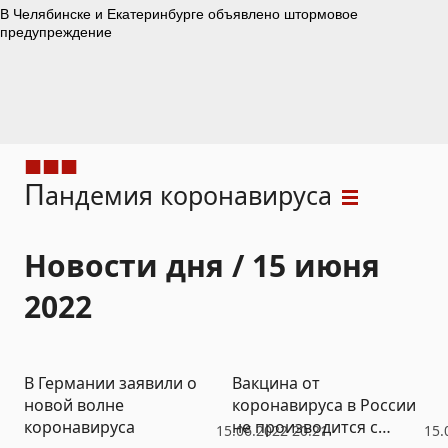
П
андемия коронавируса
Новости дня / 15 июня
2022
В Германии заявили о
Вакцина от
новой волне
коронавируса в России
коронавируса
не производится с
15.06.2022 20:21
15.