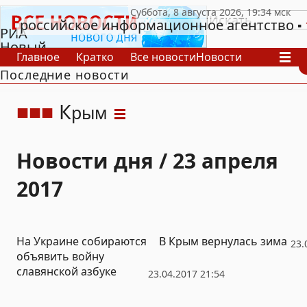
российское информационное агентство
РИА
Новый
Главное
Кратко
Все новости
Новости
День
Последние новости
В России
В мире
Видео
Спецпроекты
Проекты
Архив
К
рым
Новости дня / 23 апреля
2017
На Украине собираются
В Крым вернулась зима
23.
объявить войну
славянской азбуке
23.04.2017 21:54