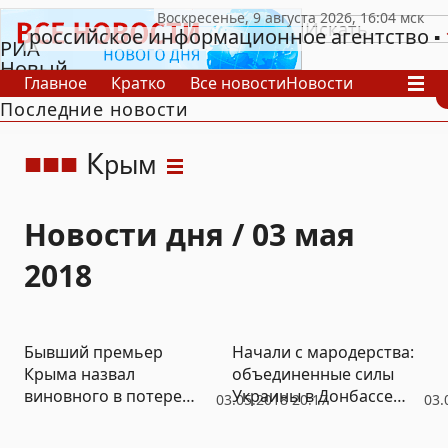
российское информационное агентство
РИА
Новый
Главное
Кратко
Все новости
Новости
День
Последние новости
В России
В мире
Видео
Спецпроекты
Проекты
Архив
К
рым
Новости дня / 03 мая
2018
Бывший премьер
Начали с мародерства:
Крыма назвал
объединенные силы
виновного в потере
Украины в Донбассе
03.05.2018 20:17
03.
полуострова
выселяют мирных
жителей и забирают