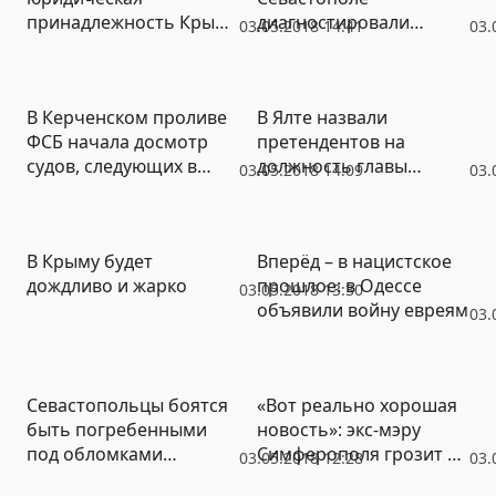
принадлежность Крыма
диагностировали
03.05.2018 14:41
03.
соответствует
заражение болезнью
фактической
Лайма
В Керченском проливе
В Ялте назвали
ФСБ начала досмотр
претендентов на
судов, следующих в
должность главы
03.05.2018 14:09
03.
Бердянск и Мариуполь
администрации
В Крыму будет
Вперёд – в нацистское
дождливо и жарко
прошлое: в Одессе
03.05.2018 13:30
объявили войну евреям
03.
Севастопольцы боятся
«Вот реально хорошая
быть погребенными
новость»: экс-мэру
под обломками
Симферополя грозит до
03.05.2018 12:28
03.
незаконной
десяти лет