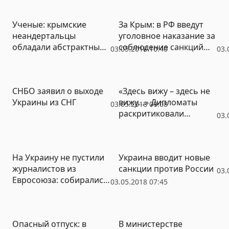
многоэтажки
Ученые: крымские
За Крым: в РФ введут
неандертальцы
уголовное наказание за
обладали абстрактным
соблюдение санкций
03.05.2018 10:40
03.
мышлением
США
СНБО заявил о выходе
«Здесь вижу – здесь не
Украины из СНГ
вижу…» Дипломаты
03.05.2018 09:08
раскритиковали
03.
отношение США к
соблюдению прав
человека на Украине
На Украину не пустили
Украина вводит новые
журналистов из
санкции против России
03.
Евросоюза: собирались
03.05.2018 07:45
писать о событиях 2
мая в Одессе
Опасный отпуск: в
В министерстве