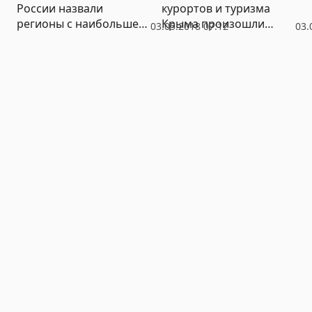
России назвали
курортов и туризма
регионы с наибольшей
Крыма произошли
03.05.2018 07:12
03.
активностью клещей
перестановки