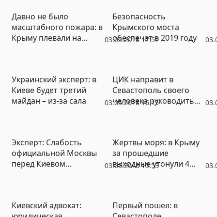
автомобили
Давно не было
Безопасность
масштабного пожара: в
Крымского моста
Крыму плевали на
обеспечат в 2019 году
03.05.2018 17:51
03.
запрет разведения огня
в лесах
Украинский эксперт: в
ЦИК направит в
Киеве будет третий
Севастополь своего
майдан – из-за сала
человека руководить
03.05.2018 16:15
03.
выборами
Эксперт: Слабость
Жертвы моря: в Крыму
официальной Москвы
за прошедшие
перед Киевом
выходные утонули 4
03.05.2018 15:53
03.
развязала руки
человека
украинским нацистам
Киевский адвокат:
Первый пошел: в
юридическая
Севастополе