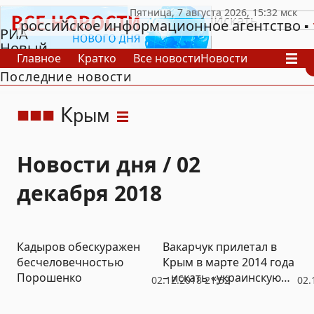
российское информационное агентство
РИА
Новый
Главное
Кратко
Все новости
Новости
День
Последние новости
В России
В мире
Видео
Спецпроекты
Проекты
Архив
К
рым
Новости дня / 02
декабря 2018
Кадыров обескуражен
Вакарчук прилетал в
бесчеловечностью
Крым в марте 2014 года
Порошенко
– искать «украинскую
02.12.2018 21:52
02.
политическую нацию»