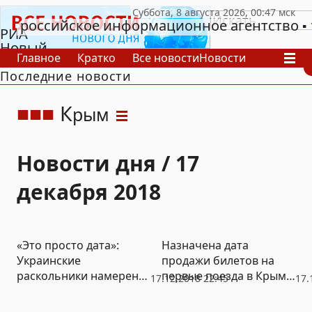
российское информационное агентство
РИА
Новый
Главное
Кратко
Все новости
Новости
День
Последние новости
В России
В мире
Видео
Спецпроекты
Проекты
Архив
К
рым
Новости дня / 17
декабря 2018
«Это просто дата»:
Назначена дата
Украинские
продажи билетов на
раскольники намерены
первые поезда в Крым
17.12.2018 22:45
17.
перенести Рождество с
по мосту через пролив
7 января на 25 декабря