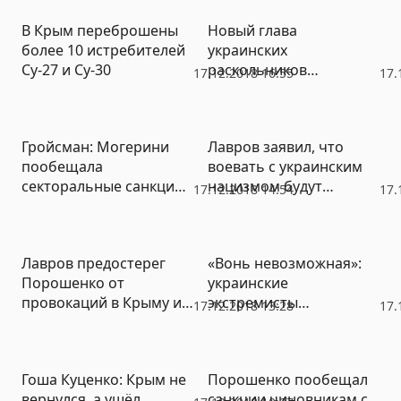
В Крым переброшены
Новый глава
более 10 истребителей
украинских
Су-27 и Су-30
раскольников
17.12.2018 16:55
17.
заговорил о
возвращении Крыма
Гройсман: Могерини
Лавров заявил, что
пообещала
воевать с украинским
секторальные санкции
нацизмом будут
17.12.2018 14:54
17.
против Москвы и
республики Донбасса, а
«зеркальные меры»
не Россия
против судов РФ
Лавров предостерег
«Вонь невозможная»:
Порошенко от
украинские
провокаций в Крыму и
экстремисты
17.12.2018 13:28
17.
рассказал, каким будет
осквернили перевал в
ответ России
Крыму
Гоша Куценко: Крым не
Порошенко пообещал
вернулся, а ушёл
санкции чиновникам с