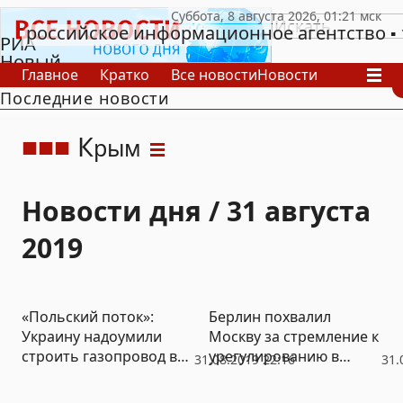
российское информационное агентство
РИА
Новый
Главное
Кратко
Все новости
Новости
День
Последние новости
В России
В мире
Видео
Спецпроекты
Проекты
Архив
К
рым
Новости дня / 31 августа
2019
«Польский поток»:
Берлин похвалил
Украину надоумили
Москву за стремление к
строить газопровод в
урегулированию в
31.08.2019 22:16
31.
обход Европы и России
Донбассе