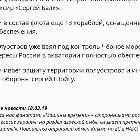
ксир «Сергей Балк».
и в состав флота ещё 13 кораблей, оснащённ
беспечения.
уостров уже взял под контроль Чёрное море
тересы России в акватории полностью обеспе
печивает защиту территории полуострова и и
р обороны сергей Шойгу.
е новости 18.03.19
ся над фанатами «Машины времени» – сторонниками росс
огласие Украины на раздел азовской рыбы снимает претен
ращать!»: Порошенко отрицает обмен Крыма на ЕС и НАТО.