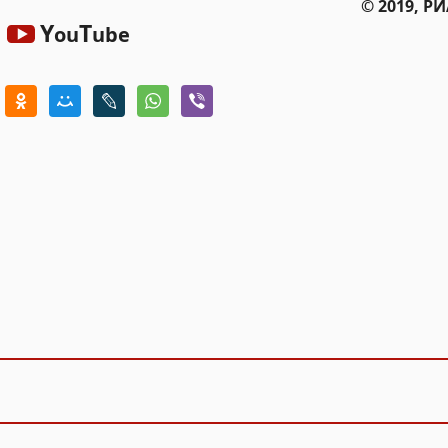
© 2019, Р
Y
T
ou
ube