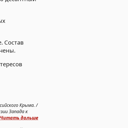
ых
. Состав
чены.
нтересов
ийского Крыма. /
зии Запада к
Читать дальше