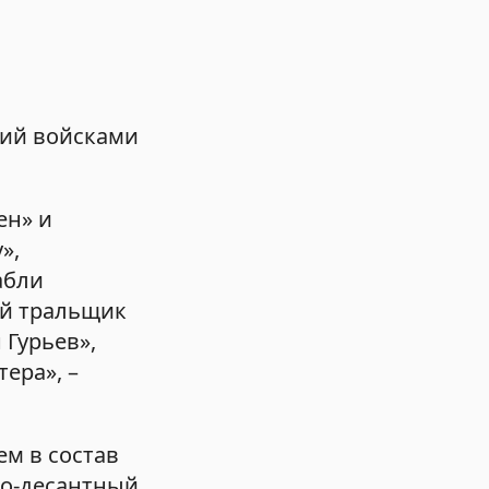
щий войсками
ен» и
»,
абли
ой тральщик
 Гурьев»,
ера», –
м в состав
но-десантный