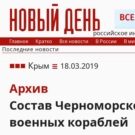
РИА Новый День
российское и
Главное
Кратко
Все новости
В России
В ми
Последние новости
К
рым
18.03.2019
Архив
Состав Черноморско
военных кораблей