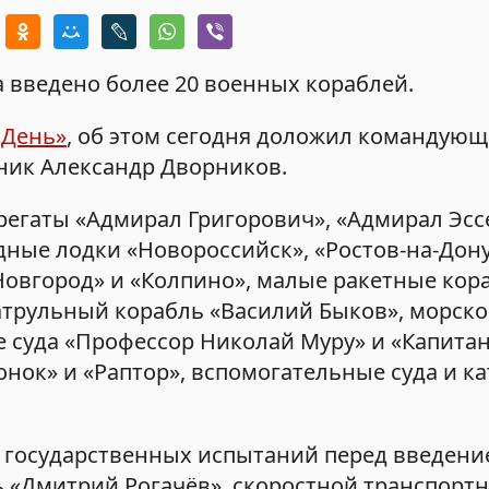
а введено более 20 военных кораблей.
 День»
, об этом сегодня доложил командую
ник Александр Дворников.
фрегаты «Адмирал Григорович», «Адмирал Эсс
ные лодки «Новороссийск», «Ростов-на-Дону
Новгород» и «Колпино», малые ракетные кор
атрульный корабль «Василий Быков», морск
 суда «Профессор Николай Муру» и «Капитан
ок» и «Раптор», вспомогательные суда и кат
 государственных испытаний перед введение
ь «Дмитрий Рогачёв», скоростной транспорт