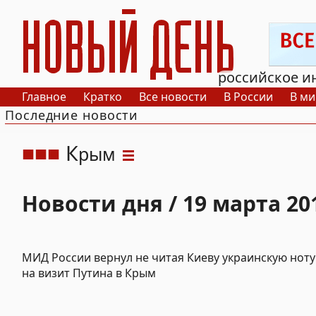
РИА Новый День
российское и
Главное
Кратко
Все новости
В России
В ми
Последние новости
К
рым
Новости дня / 19 марта 20
МИД России вернул не читая Киеву украинскую ноту
на визит Путина в Крым