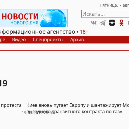
нформационное агентство
18+
ре
Видео
Спецпроекты
Архив
19
 протеста
Киев вновь пугает Европу и шантажирует Мо
выгодного транзитного контракта по газу
19.03.2019 23:55