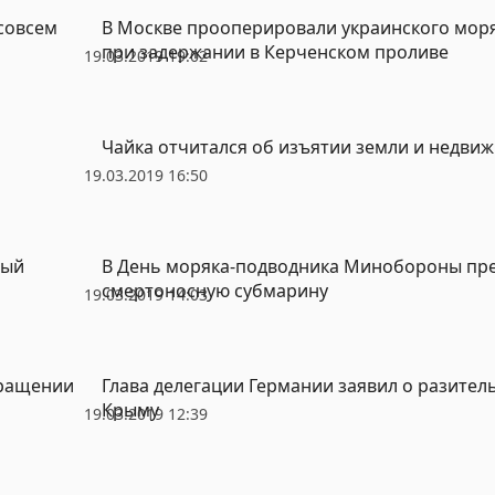
 совсем
В Москве прооперировали украинского моря
при задержании в Керченском проливе
19.03.2019 19:02
Чайка отчитался об изъятии земли и недви
19.03.2019 16:50
ный
В День моряка-подводника Минобороны пр
смертоносную субмарину
19.03.2019 14:03
вращении
Глава делегации Германии заявил о разител
Крыму
19.03.2019 12:39