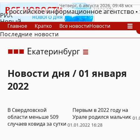
российское информационное агентство
РИА
Новый
Главное
Кратко
Все новости
Новости
День
Последние новости
В России
В мире
Видео
Спецпроекты
Проекты
Архив
Е
катеринбург
Новости дня / 01 января
2022
В Свердловской
Первым в 2022 году на
области меньше 509
Урале родился мальчик
01.
случаев ковида за сутки
01.01.2022 16:28