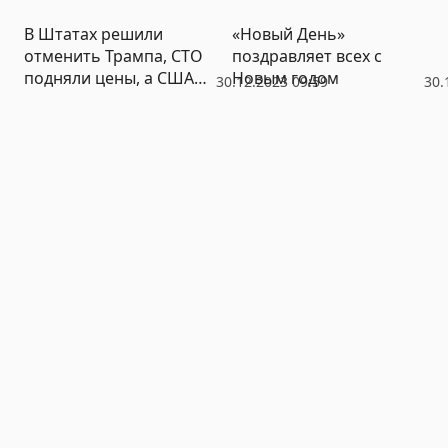
В Штатах решили
«Новый День»
отменить Трампа, СТО
поздравляет всех с
подняли цены, а США
Новым годом
30.12.2023 09:59
30.
припасли для Украины
атомную бомбу –
большие итоги недели
от РИА «Новый День»