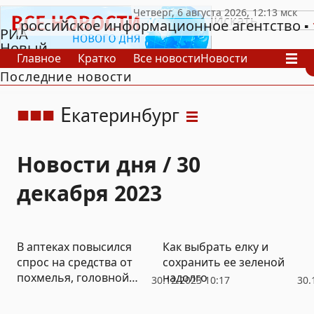
российское информационное агентство
РИА
Новый
Главное
Кратко
Все новости
Новости
День
Последние новости
В России
В мире
Видео
Спецпроекты
Проекты
Архив
Е
катеринбург
Новости дня / 30
декабря 2023
В аптеках повысился
Как выбрать елку и
спрос на средства от
сохранить ее зеленой
похмелья, головной
надолго
30.12.2023 10:17
30.
боли и отравлений