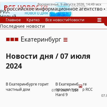
российское информационное агентство
РИА
Новый
Главное
Кратко
Все новости
Новости
День
Последние новости
В России
В мире
Видео
Спецпроекты
Проекты
Архив
Е
катеринбург
Новости дня / 07 июля
2024
Фото
В Екатеринбурге горит
В Екатеринбурге
частный дом
прошел турнир RCC
07.07.2024 15:58
Hard 9
07.