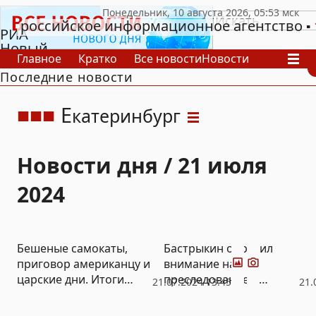
российское информационное агентство
РИА
Новый
Главное
Кратко
Все новости
Новости
День
Последние новости
В России
В мире
Видео
Спецпроекты
Проекты
Архив
Е
катеринбург
Новости дня / 21 июля
2024
Фото
Видео
Бешеные самокаты,
Бастрыкин обратил
приговор американцу и
внимание на
царские дни. Итоги
преследование и
21.07.2024 13:45
21.
недели «Нового Дня»
угрозы со стороны
мигранта в