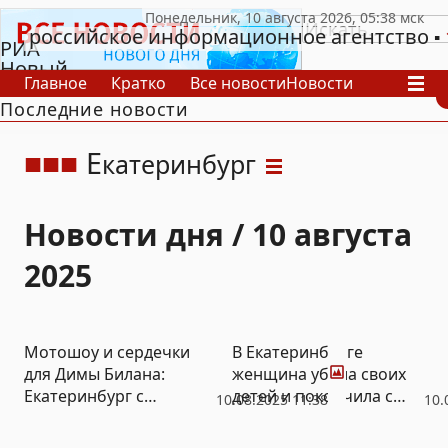
российское информационное агентство
РИА
Новый
Главное
Кратко
Все новости
Новости
День
Последние новости
В России
В мире
Видео
Спецпроекты
Проекты
Архив
Е
катеринбург
Новости дня / 10 августа
2025
Фото
Мотошоу и сердечки
В Екатеринбурге
для Димы Билана:
женщина убила своих
Екатеринбург с
детей и покончила с
10.08.2025 11:38
10.
размахом отметил День
собой
строителя (ФОТО)