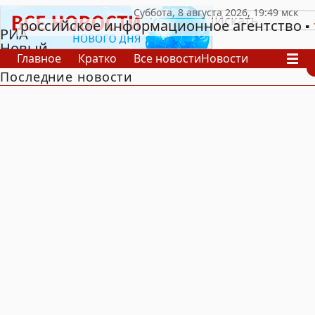
российское информационное агентство
РИА
Новый
Главное
Кратко
Все новости
Новости
День
Последние новости
В России
В мире
Видео
Спецпроекты
Проекты
Архив