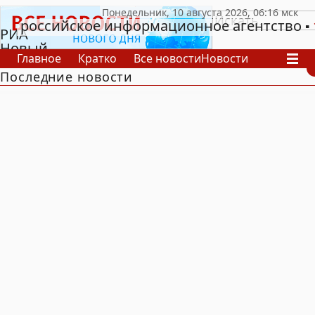
российское информационное агентство
РИА
Новый
Главное
Кратко
Все новости
Новости
День
Последние новости
В России
В мире
Видео
Спецпроекты
Проекты
Архив