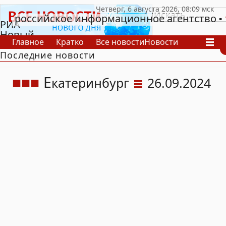
российское информационное агентство
РИА
Новый
Главное
Кратко
Все новости
Новости
День
Последние новости
В России
В мире
Видео
Спецпроекты
Проекты
Архив
Е
катеринбург
26.09.2024