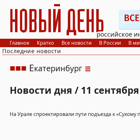
РИА Новый День
российское и
Главное
Кратко
Все новости
В России
В ми
Последние новости
Е
катеринбург
Новости дня / 11 сентября
На Урале спроектировали пути подъезда к «Сухому 