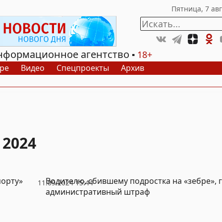
нформационное агентство
18+
ре
Видео
Спецпроекты
Архив
 2024
порту»
Водителю, сбившему подростка на «зебре», 
11.09.2024 15:44
административный штраф