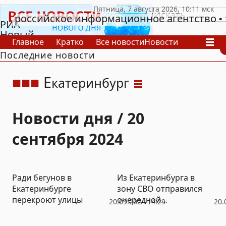
российское информационное агентство
РИА
Новый
Главное
Кратко
Все новости
Новости
День
Последние новости
В России
В мире
Видео
Спецпроекты
Проекты
Архив
Е
катеринбург
Новости дня / 20
сентября 2024
Ради бегунов в
Из Екатеринбурга в
Екатеринбурге
зону СВО отправился
перекроют улицы
очередной
20.09.2024 14:29
20.
гуманитарный груз
(ФОТО)