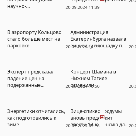
20.
научно-
20.09.2024 11:39
технологическое
развитие региона
В аэропорту Кольцово
Администрация
стало больше мест на
Екатеринбурга назвала
парковке
еще одну площадку под
20.09.2024 11:13
20.
КРТ – в центре города
Эксперт предсказал
Концерт Шамана в
падение цен на
Нижнем Тагиле
подержанные
отменили
20.09.2024 10:50
20.
автомобили
Фото
Энергетики отчитались,
Вице-спикер Госдумы
как подготовились к
вновь предложит
зиме
ввести 13-ю пенсию для
20.09.2024 09:16
20.
россиян