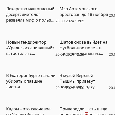
Лекарство или опасный
Мэр Артемовского
десерт: диетолог
арестован до 18 ноября
20.
развеяла миф о пользе
20.09.2024 13:05
варенья
Новый гендиректор
Шатов снова выйдет на
«Уральских авиалиний»
футбольное поле – в
встретился с
составе команды из
20.09.2024 12:25
20.
Куйвашевым
Екатеринбурга
В Екатеринбурге начали
В музей Верхней
убирать опавшие
Пышмы привезут
листья
подводную лодку
20.09.2024 12:00
20.
«Нептун»
Фото
Кадры – это ключевое:
Привередливость в еде
на Урале обсудили
передается через гены