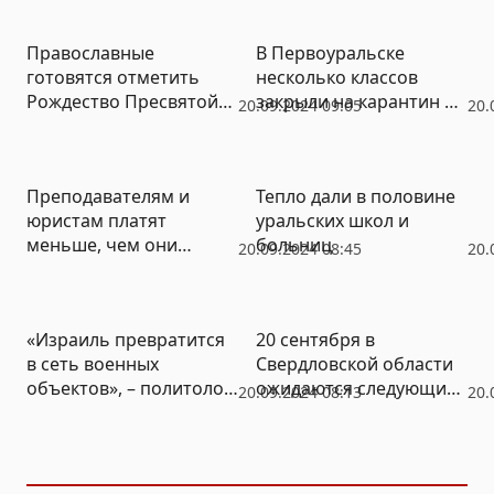
Православные
В Первоуральске
готовятся отметить
несколько классов
Рождество Пресвятой
закрыли на карантин по
20.09.2024 09:05
20.
Богородицы
менингиту и пневмонии
Преподавателям и
Тепло дали в половине
юристам платят
уральских школ и
меньше, чем они
больниц
20.09.2024 08:45
20.
ожидают, а водителям и
домработницам –
больше
«Израиль превратится
20 сентября в
в сеть военных
Свердловской области
объектов», – политолог
ожидаются следующие
20.09.2024 08:13
20.
о ситуации на Ближнем
события
Востоке