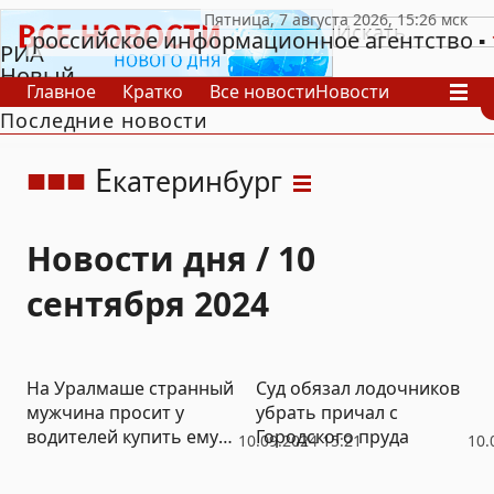
российское информационное агентство
РИА
Новый
Главное
Кратко
Все новости
Новости
День
Последние новости
В России
В мире
Видео
Спецпроекты
Проекты
Архив
Е
катеринбург
Новости дня / 10
сентября 2024
На Уралмаше странный
Суд обязал лодочников
мужчина просит у
убрать причал с
водителей купить ему
Городского пруда
10.09.2024 15:21
10.
авиабилет