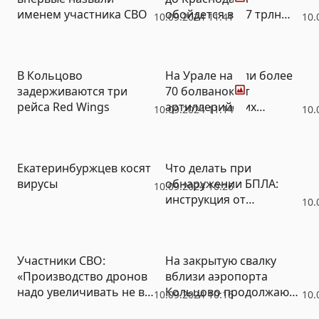
именем участника СВО
обойдется в 1,7 трлн
10.09.2024 11:41
10.
рублей
Фото
В Кольцово
На Урале нашли более
задерживаются три
70 болванок от
рейса Red Wings
артиллерийских
10.09.2024 11:14
10.
снарядов
Екатеринбуржцев косят
Что делать при
вирусы
обнаружении БПЛА:
10.09.2024 10:26
инструкция от
10.
спецслужб
Участники СВО:
На закрытую свалку
«Производство дронов
вблизи аэропорта
надо увеличивать не в
Кольцово продолжают
10.09.2024 10:16
10.
5, а в 50 раз»
свозить мусор (ФОТО)