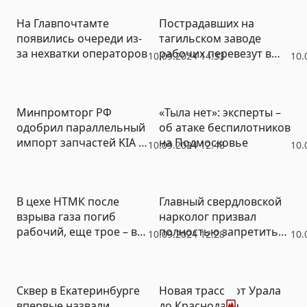
На Главпочтамте
Пострадавших на
появились очереди из-
тагильском заводе
за нехватки операторов
рабочих перевезут в
10.09.2024 14:33
10.
Екатеринбург
Минпромторг РФ
«Тыла нет»: эксперты –
одобрил параллельный
об атаке беспилотников
импорт запчастей KIA и
на Подмосковье
10.09.2024 12:48
10.
Hyundai
В цехе НТМК после
Главный свердловской
взрыва газа погиб
нарколог призвал
рабочий, еще трое – в
полностью запретить
10.09.2024 12:28
10.
больнице
продажу вейпов:
«Исчезнут через три
года»
Фото
Сквер в Екатеринбурге
Новая трасса от Урала
впервые назвали
до Краснодара