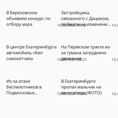
В Березовском
Застройщика,
объявили конкурс по
связанного с Дацюком,
отбору мэра
поймали на изменении
10.09.2024 09:36
10.
русла Исети – ущерб
более 28 млн
В центре Екатеринбурга
На Пермском тракте из-
автомобиль сбил
за тумана затруднено
самокатчика
движение
10.09.2024 08:23
10.
Из-за атаки
В Екатеринбурге
беспилотников в
пропал мальчик на
Подмосковье
велосипеде (ФОТО)
10.09.2024 07:44
10.
задерживаются рейсы в
столицу