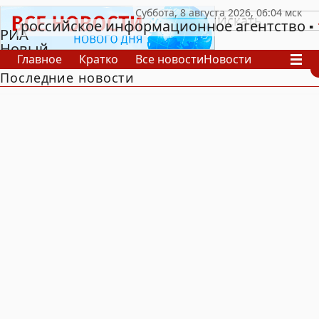
российское информационное агентство
РИА
Новый
Главное
Кратко
Все новости
Новости
День
Последние новости
В России
В мире
Видео
Спецпроекты
Проекты
Архив