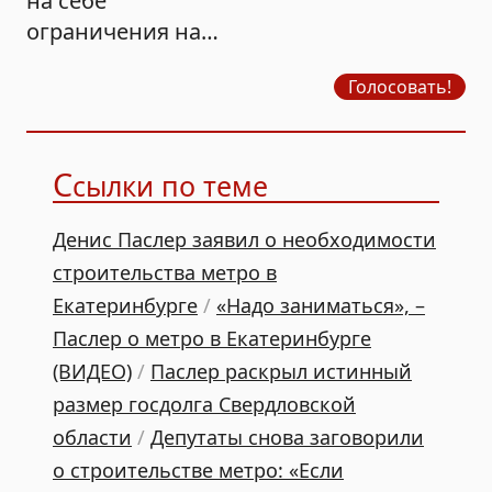
на себе
ограничения на
продажу бензина?
Голосовать!
С
сылки по теме
Денис Паслер заявил о необходимости
строительства метро в
Екатеринбурге
/
«Надо заниматься», –
Паслер о метро в Екатеринбурге
(ВИДЕО)
/
Паслер раскрыл истинный
размер госдолга Свердловской
области
/
Депутаты снова заговорили
о строительстве метро: «Если