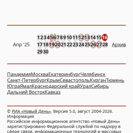
1
2
3
4
5
6
7
8
9
10
11
12
13
14
15
16
Апр
'25
17
18
19
20
21
22
23
24
25
26
27
28
Архив
29
30
Пандемия
Москва
Екатеринбург
Челябинск
Санкт-Петербург
Крым
Севастополь
Курган
Тюмень
Югра
Ямал
Краснодарский край
Урал
Сибирь
Дальний Восток
Кавказ
©
РИА «Новый День»
. Версия 5.0, август 2004-2026.
Информация
Российское информационное агентство «Новый День»
зарегистрировано Федеральной службой по надзору в
сфере связи, информационных технологий и массовых