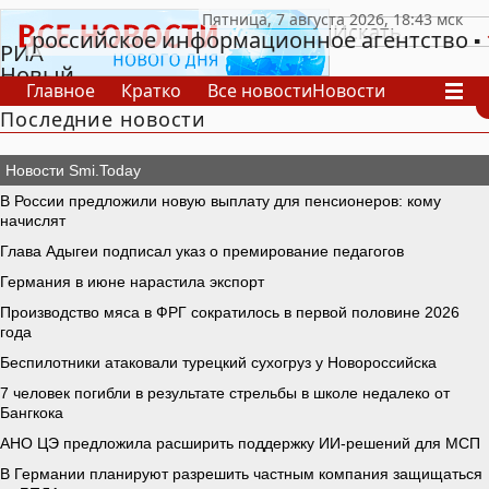
российское информационное агентство
РИА
Новый
Главное
Кратко
Все новости
Новости
День
Последние новости
В России
В мире
Видео
Спецпроекты
Проекты
Архив