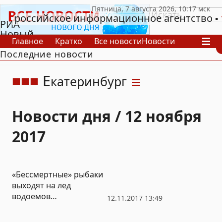
российское информационное агентство
РИА
Новый
Главное
Кратко
Все новости
Новости
День
Последние новости
В России
В мире
Видео
Спецпроекты
Проекты
Архив
Е
катеринбург
Новости дня / 12 ноября
2017
«Бессмертные» рыбаки
выходят на лед
водоемов
12.11.2017 13:49
Екатеринбурга