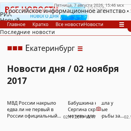
российское информационное агентство
РИА
Новый
Главное
Кратко
Все новости
Новости
День
Последние новости
В России
В мире
Видео
Спецпроекты
Проекты
Архив
Е
катеринбург
Новости дня / 02 ноября
2017
Видео
МВД России накрыло
Бабушкина нашла у
едва ли не первый в
Сергина скрытые
России официальный
мотивы для борьбы за
02.11.2017 15:47
02.
наркокартель (ВИДЕО)
права первоклассников