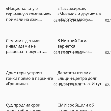
«Национальную
«Пассажирка»,
сурьмяную компанию»
«Микадо» и другие: на
поймали на лжи.
«Золотую маску»
02.11.2017 14:59
02.
Соседние города не
выдвинули семь
соглашались
спектаклей пяти
принимать отходы
свердловских театров
Семьям с детьми-
В Нижний Тагил
вредного производства
(ФОТО)
инвалидами не
вернется
разрешат покупать
международная
02.11.2017 14:36
02.
машины на маткапитал
военная выставка, но
под другим названием
Дрифтеры устроят
Депутаты взяли с
гонки прямо в паркинге
Ельцин-центра долг
«Гринвича»
недвижимостью. И тут
02.11.2017 13:20
02.
же отдали ее обратно
бесплатно
Суд продлил срок
СМИ сообщили об
ареста «борзому»
уголовном деле в