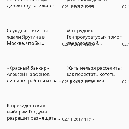
директору тагильского
отношении
02.11.2017 12:21
02.
завода, которого
руководства УВЗ
«отметил» Путин
Слух дня: Чекисты
«Сотрудник
ждали Ярутина в
Генпрокуратуры» помог
Москве, чтобы
свердловской
02.11.2017 12:00
02.
получить информацию
пенсионерке снять
о его заказчиках
проклятие вуду за 2,5
млн рублей
«Красный банкир»
Жить нельзя расселить:
Алексей Парфенов
как перестать хотеть
лишился работы из-за
признания дома
02.11.2017 11:50
02.
прогулов
аварийным
К президентским
выборам Госдума
разрешит размещать
02.11.2017 11:17
герб РФ на