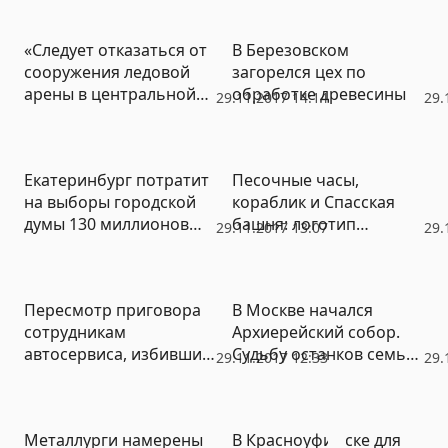
Преображенского
конгресс-холл
квартала (ФОТО)
«Следует отказаться от
В Березовском
сооружения ледовой
загорелся цех по
арены в центральной
обработке древесины
29.11.2017 14:14
29.
части города вообще»,
– транспортники
забраковали проект
Екатеринбург потратит
Песочные часы,
УГМК
на выборы городской
кораблик и Спасская
думы 130 миллионов
башня: логотип
29.11.2017 13:07
29.
рублей
президентских выборов
выбрали из 77
вариантов (ФОТО)
Пересмотр приговора
В Москве начался
сотрудникам
Архиерейский собор.
автосервиса, избившим
Судьбу останков семьи
29.11.2017 12:33
29.
журналистов,
Николая II обсудят за
перенесли на 1 декабря
закрытыми дверями
Фото
Металлурги намерены
В Красноуфимске для