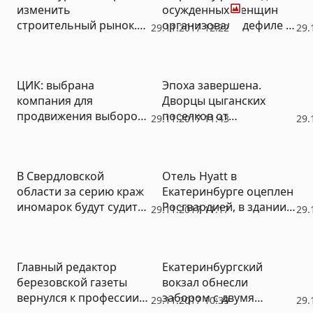
изменить
осужденных женщин
строительный рынок.
организовали дефиле в
29.11.2017 12:22
29.
На комбинате
платьях из мусорных
выпустили балку
пакетов (ВИДЕО)
особой прочности
ЦИК: выбрана
Эпоха завершена.
(ФОТО)
компания для
Дворцы цыганских
продвижения выборов
поселков от
29.11.2017 11:43
29.
президента в
наркоторговцев и их
Интернете
потомков перешли
новым владельцам
В Свердловской
Отель Hyatt в
(ВИДЕО)
области за серию краж
Екатеринбурге оцеплен
иномарок будут судить
Росгвардией, в здании
29.11.2017 11:17
29.
бывшего гаишника
работают спецслужбы
Главный редактор
Екатеринбургский
березовской газеты
вокзал обнесли
вернулся к профессии
забором с двумя
29.11.2017 10:39
29.
инженера-механика
будками досмотра