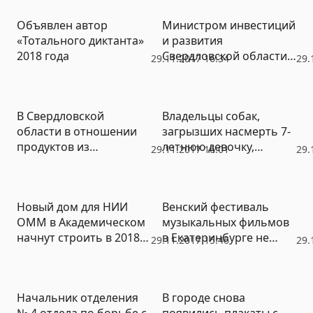
среднеуральцев без
Объявлен автор
Министром инвестиций
бюджета
«Тотального диктанта»
и развития
2018 года
Свердловской области
29.11.2017 16:34
29.
стала Виктория
Казакова
В Свердловской
Владельцы собак,
области в отношении
загрызших насмерть 7-
продуктов из
летнюю девочку,
29.11.2017 16:01
29.
Белоруссии введены
затягивают процесс
ограничения
Новый дом для НИИ
Венский фестиваль
ОММ в Академическом
музыкальных фильмов
начнут строить в 2018
в Екатеринбурге не
29.11.2017 15:46
29.
году
будут проводить из-за
ЧМ
Начальник отделения
В городе снова
№ 4 отдела по борьбе с
появились плакаты с