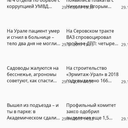
коррупцией УМВД
Николаем Вторым
29.11.2017 15:39
29.
Екатеринбурга уволен
(ФОТО)
за попытку взятки
На Урале пациент умер
На Серовском тракте
и сгнил в больнице –
ВАЗ спровоцировал
тело два дня не могли
тройное ДТП: четыре
29.11.2017 15:13
29.
увезти в морг
человека получили
травмы (ФОТО)
Садоводы жалуются на
На строительство
бесснежье, агрономы
«Эрмитаж-Урал» в 2018
советуют, как спасти
году выделено 166
29.11.2017 14:51
29.
урожай
миллионов рублей
Вышел из подъезда – и
Профильный комитет
ты в парке: в
заксо одобрил
Академическом сдали
выделение еще 1,5
29.11.2017 14:32
29.
первые дома
млрд рублей на