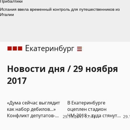
Е
катеринбург
Новости дня / 29 ноября
2017
«Дума сейчас выглядит
В Екатеринбурге
как набор дебилов...»
оцеплен стадион
Конфликт депутатов-
ЧМ-2018 – туда стянуты
29.11.2017 17:44
29.
единороссов может
спецслужбы (ФОТО)
оставить