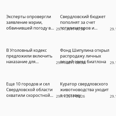
Эксперты опровергли
Свердловский бюджет
заявление мэрии,
пополнят за счет
обвинившей погоду в
тотализаторов и
29.11.2017 09:58
29.
коммунальных авариях
букмекерских контор
В Уголовный кодекс
Фонд Шипулина открыл
предложили включить
распродажу личных
наказание для
вещей звезд биатлона
29.11.2017 08:53
29.
экстрасенсов, магов и
чародеев
Еще 10 городов и сел
Куратор свердловского
Свердловской области
животноводства уходит
охватили скоростной
в отставку
29.11.2017 08:26
29.
сетью LTE