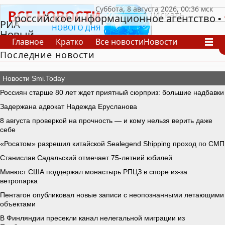
российское информационное агентство
РИА
Новый
Главное
Кратко
Все новости
Новости
День
Последние новости
В России
В мире
Видео
Спецпроекты
Проекты
Архив