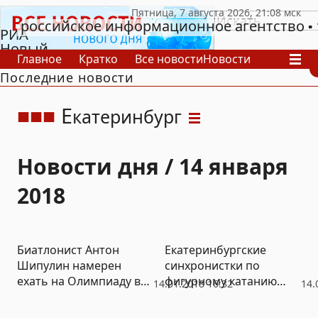
российское информационное агентство
РИА
Новый
Главное
Кратко
Все новости
Новости
День
Последние новости
В России
В мире
Видео
Спецпроекты
Проекты
Архив
Е
катеринбург
Новости дня / 14 января
2018
Биатлонист Антон
Екатеринбургские
Шипулин намерен
синхронистки по
ехать на Олимпиаду в
фигурному катанию
14.01.2018 16:32
14.
Пхёнчхан
взяли золото на
чемпионате России