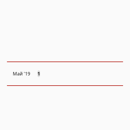
Май '19
1