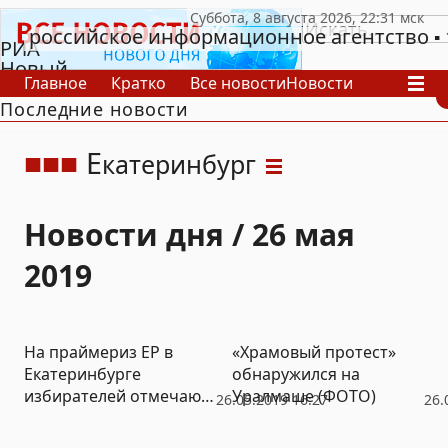
российское информационное агентство
РИА
Новый
Главное
Кратко
Все новости
Новости
День
Последние новости
В России
В мире
Видео
Спецпроекты
Проекты
Архив
Е
катеринбург
Новости дня / 26 мая
2019
На праймериз ЕР в
«Храмовый протест»
Екатеринбурге
обнаружился на
избирателей отмечают
Уралмаше (ФОТО)
26.05.2019 16:27
26.
по именным
приглашениям (ФОТО)