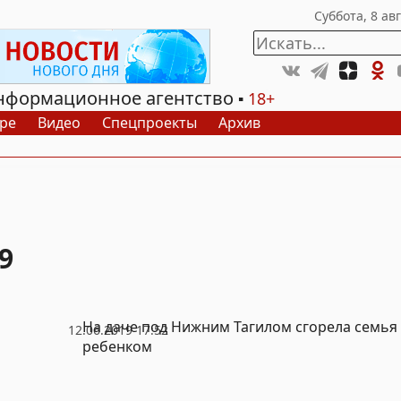
нформационное агентство
18+
ре
Видео
Спецпроекты
Архив
9
На даче под Нижним Тагилом сгорела семья 
12.06.2019 17:52
ребенком