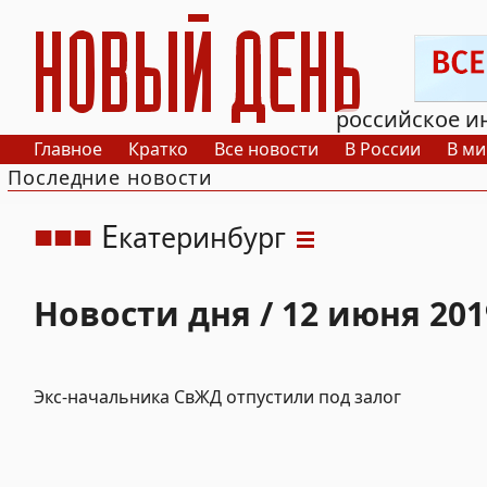
РИА Новый День
российское и
Главное
Кратко
Все новости
В России
В ми
Последние новости
Е
катеринбург
Новости дня / 12 июня 201
Экс-начальника СвЖД отпустили под залог