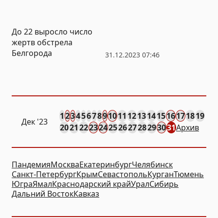
До 22 выросло число
жертв обстрела
Белгорода
31.12.2023 07:46
1
2
3
4
5
6
7
8
9
10
11
12
13
14
15
16
17
18
19
Дек
'23
20
21
22
23
24
25
26
27
28
29
30
31
Архив
Пандемия
Москва
Екатеринбург
Челябинск
Санкт-Петербург
Крым
Севастополь
Курган
Тюмень
Югра
Ямал
Краснодарский край
Урал
Сибирь
Дальний Восток
Кавказ