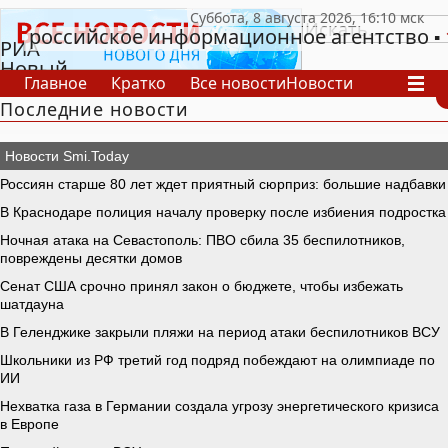
российское информационное агентство
РИА
Новый
Главное
Кратко
Все новости
Новости
День
Последние новости
В России
В мире
Видео
Спецпроекты
Проекты
Архив