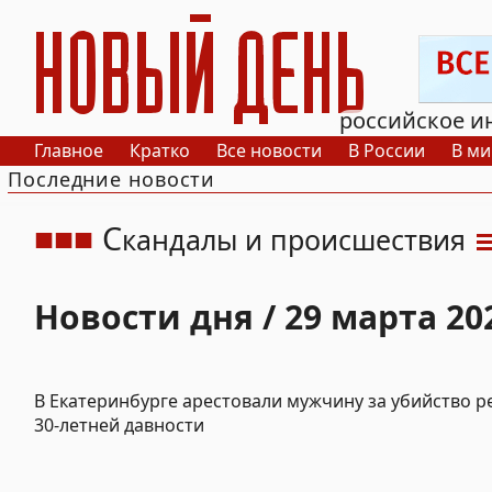
РИА Новый День
российское и
Главное
Кратко
Все новости
В России
В ми
Последние новости
С
кандалы и происшествия
Новости дня / 29 марта 20
В Екатеринбурге арестовали мужчину за убийство р
30-летней давности