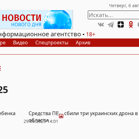
нформационное агентство
18+
ре
Видео
Спецпроекты
Архив
25
Фото
ебенка
Средства ПВО сбили три украинских дрона в
области
29.03.2025 14:01