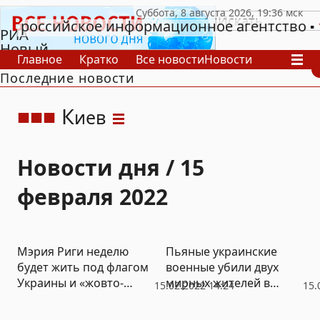
российское информационное агентство
РИА
Новый
Главное
Кратко
Все новости
Новости
День
Последние новости
В России
В мире
Видео
Спецпроекты
Проекты
Архив
К
иев
Новости дня / 15
февраля 2022
Мэрия Риги неделю
Пьяные украинские
будет жить под флагом
военные убили двух
Украины и «жовто-
мирных жителей в
15.02.2022 14:24
15.
блакитно» светиться по
Донецкой области
ночам