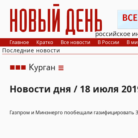
РИА Новый День
российское и
Главное
Кратко
Все новости
В России
В ми
Последние новости
К
урган
Новости дня / 18 июля 201
Газпром и Минэнерго пообещали газифицировать 