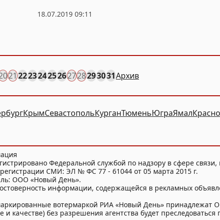
18.07.2019 09:11
20
21
22
23
24
25
26
27
28
29
30
31
Архив
ербург
Крым
Севастополь
Курган
Тюмень
Югра
Ямал
Красно
мация
гистрировано Федеральной службой по надзору в сфере связи
регистрации СМИ: ЭЛ № ФС 77 - 61044 от 05 марта 2015 г.
ель: ООО «Новый День».
достоверность информации, содержащейся в рекламных объявл
и маркированные вотермаркой РИА «Новый День» принадлежат 
 и качестве) без разрешения агентства будет преследоваться п