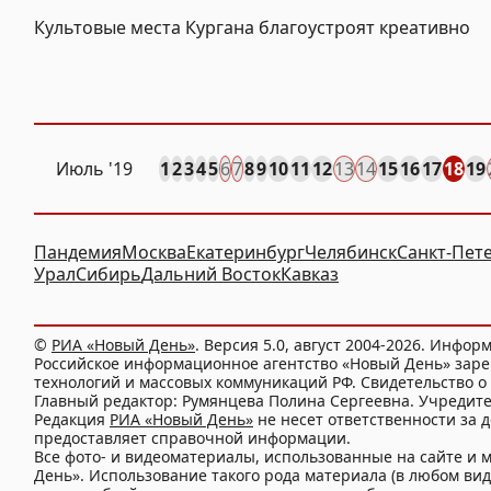
Культовые места Кургана благоустроят креативно
Июль '19
1
2
3
4
5
6
7
8
9
10
11
12
13
14
15
16
17
18
19
Пандемия
Москва
Екатеринбург
Челябинск
Санкт-Пет
Урал
Сибирь
Дальний Восток
Кавказ
©
РИА «Новый День»
. Версия 5.0, август 2004-2026. Инфор
Российское информационное агентство «Новый День» заре
технологий и массовых коммуникаций РФ. Свидетельство о 
Главный редактор: Румянцева Полина Сергеевна. Учредит
Редакция
РИА «Новый День»
не несет ответственности за 
предоставляет справочной информации.
Все фото- и видеоматериалы, использованные на сайте 
День». Использование такого рода материала (в любом виде