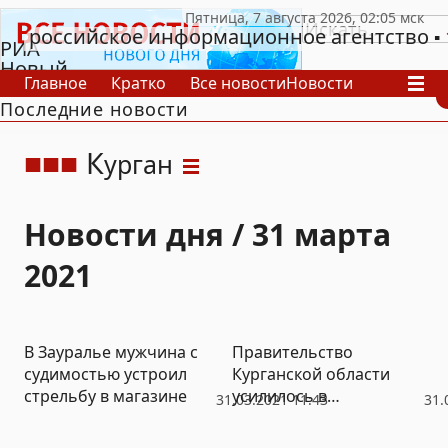
российское информационное агентство
РИА
Новый
Главное
Кратко
Все новости
Новости
День
Последние новости
В России
В мире
Видео
Спецпроекты
Проекты
Архив
К
урган
Новости дня / 31 марта
2021
В Зауралье мужчина с
Правительство
судимостью устроил
Курганской области
стрельбу в магазине
усилилось в
31.03.2021 11:43
31.
мессенджерах