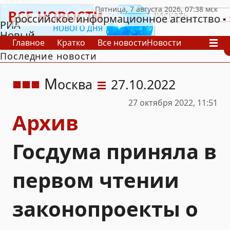
российское информационное агентство
РИА
Новый
Главное
Кратко
Все новости
Новости
День
Последние новости
В России
В мире
Видео
Спецпроекты
Проекты
Архив
М
осква
27.10.2022
27 октября 2022, 11:51
Архив
Госдума приняла в
первом чтении
законопроекты о