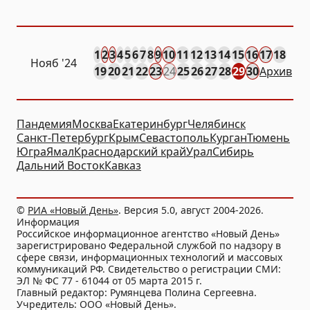
1
2
3
4
5
6
7
8
9
10
11
12
13
14
15
16
17
18
Нояб
'24
19
20
21
22
23
24
25
26
27
28
29
30
Архив
Пандемия
Москва
Екатеринбург
Челябинск
Санкт-Петербург
Крым
Севастополь
Курган
Тюмень
Югра
Ямал
Краснодарский край
Урал
Сибирь
Дальний Восток
Кавказ
©
РИА «Новый День»
. Версия 5.0, август 2004-2026.
Информация
Российское информационное агентство «Новый День»
зарегистрировано Федеральной службой по надзору в
сфере связи, информационных технологий и массовых
коммуникаций РФ. Свидетельство о регистрации СМИ:
ЭЛ № ФС 77 - 61044 от 05 марта 2015 г.
Главный редактор: Румянцева Полина Сергеевна.
Учредитель: ООО «Новый День».