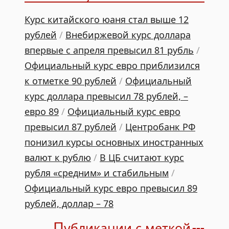
Курс китайского юаня стал выше 12
рублей
/
Внебиржевой курс доллара
впервые с апреля превысил 81 рубль
/
Официальный курс евро приблизился
к отметке 90 рублей
/
Официальный
курс доллара превысил 78 рублей, –
евро 89
/
Официальный курс евро
превысил 87 рублей
/
Центробанк РФ
понизил курсы основных иностранных
валют к рублю
/
В ЦБ считают курс
рубля «средним» и стабильным
/
Официальный курс евро превысил 89
рублей, доллар – 78
П
убликации с меткой