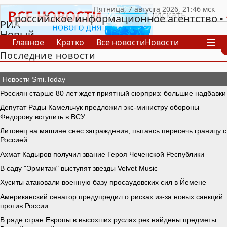
российское информационное агентство
РИА
Новый
Главное
Кратко
Все новости
Новости
День
Последние новости
В России
В мире
Видео
Спецпроекты
Проекты
Архив