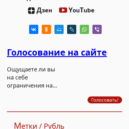
Д
Y
T
зен
ou
ube
Голосование на сайте
Ощущаете ли вы
на себе
ограничения на
продажу бензина?
Голосовать!
М
етки / Рубль