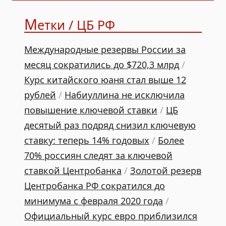
М
етки / ЦБ РФ
Международные резервы России за
месяц сократились до $720,3 млрд
/
Курс китайского юаня стал выше 12
рублей
/
Набиуллина не исключила
повышение ключевой ставки
/
ЦБ
десятый раз подряд снизил ключевую
ставку: теперь 14% годовых
/
Более
70% россиян следят за ключевой
ставкой Центробанка
/
Золотой резерв
Центробанка РФ сократился до
минимума с февраля 2020 года
/
Официальный курс евро приблизился