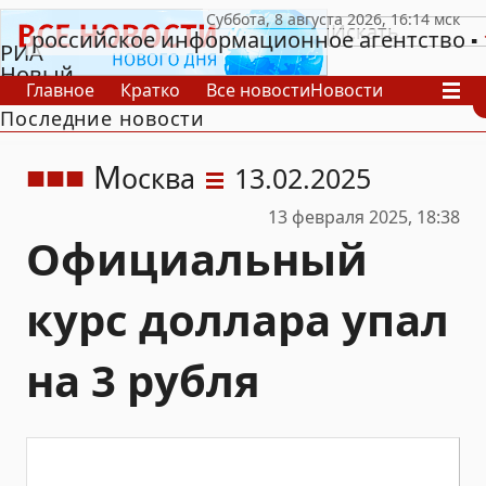
российское информационное агентство
РИА
Новый
Главное
Кратко
Все новости
Новости
День
Последние новости
В России
В мире
Видео
Спецпроекты
Проекты
Архив
М
осква
13.02.2025
13 февраля 2025, 18:38
Официальный
курс доллара упал
на 3 рубля