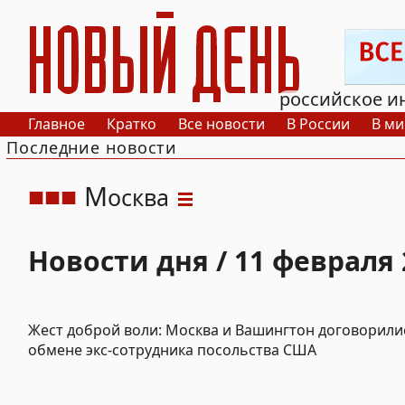
РИА Новый День
российское и
Главное
Кратко
Все новости
В России
В ми
Последние новости
М
осква
Новости дня / 11 февраля 
Жест доброй воли: Москва и Вашингтон договорили
обмене экс-сотрудника посольства США