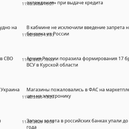
охлаждения» при выдаче кредита
11.02.2025 16:27
удно на
В кабмине не исключили введение запрета н
бензина из России
11.02.2025 15:53
в СВО
Армия России поразила формирования 17 бр
11.02.2025 15:05
ВСУ в Курской области
 Украина
Магазины пожаловались в ФАС на маркетпле
цен на электронику
11.02.2025 13:29
я
Запасы золота в российских банках упали д
11.02.2025 10:58
года