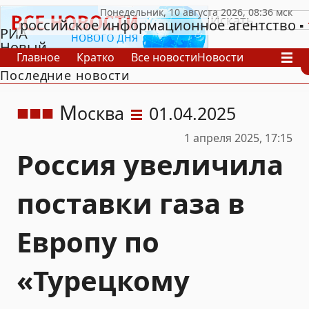
российское информационное агентство
РИА
Новый
Главное
Кратко
Все новости
Новости
День
Последние новости
В России
В мире
Видео
Спецпроекты
Проекты
Архив
М
осква
01.04.2025
1 апреля 2025, 17:15
Россия увеличила
поставки газа в
Европу по
«Турецкому