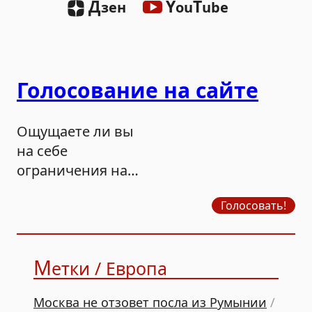
Д
Y
T
зен
ou
ube
Голосование на сайте
Ощущаете ли вы
на себе
ограничения на
продажу бензина?
Голосовать!
М
етки / Европа
Москва не отзовет посла из Румынии
/