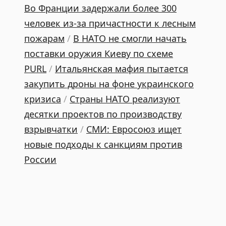
Во Франции задержали более 300
человек из-за причастности к лесным
пожарам
/
В НАТО не смогли начать
поставки оружия Киеву по схеме
PURL
/
Итальянская мафия пытается
закупить дроны на фоне украинского
кризиса
/
Страны НАТО реализуют
десятки проектов по производству
взрывчатки
/
СМИ: Евросоюз ищет
новые подходы к санкциям против
России