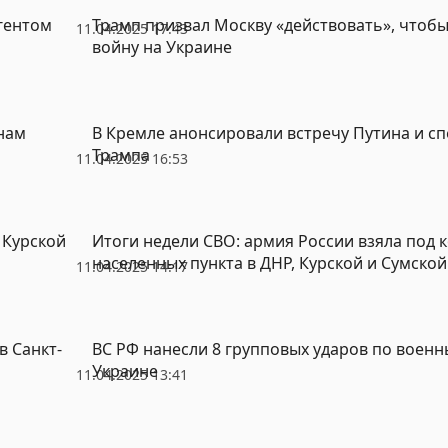
гентом
Трамп призвал Москву «действовать», чтоб
11.04.2025 17:43
войну на Украине
нам
В Кремле анонсировали встречу Путина и с
Трампа
11.04.2025 16:53
 Курской
Итоги недели СВО: армия России взяла под 
населенных пункта в ДНР, Курской и Сумской
11.04.2025 14:17
в Санкт-
ВС РФ нанесли 8 групповых ударов по воен
Украине
11.04.2025 13:41