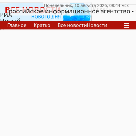
российское информационное агентство
РИА
Новый
Главное
Кратко
Все новости
Новости
День
В России
В мире
Видео
Спецпроекты
Проекты
Архив